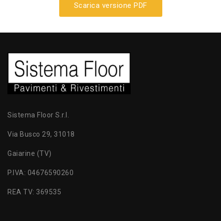
Scarica versione PDF
Sistema Floor S.r.l.
Via Busco 29, 31018
Gaiarine (TV)
P.IVA: 04676590260
REA TV: 369535