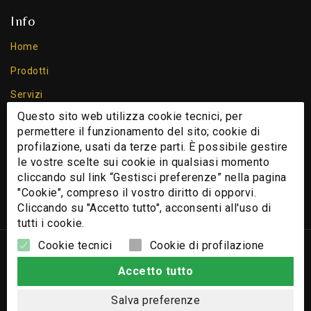
Info
Home
Prodotti
Servizi
Questo sito web utilizza cookie tecnici, per
Chi Siamo
permettere il funzionamento del sito; cookie di
Contatti
profilazione, usati da terze parti. È possibile gestire
le vostre scelte sui cookie in qualsiasi momento
Cookie
cliccando sul link “Gestisci preferenze” nella pagina
Privacy Policy
"Cookie", compreso il vostro diritto di opporvi.
Cliccando su "Accetto tutto", acconsenti all'uso di
tutti i cookie.
Cookie tecnici
Cookie di profilazione
© 2026 - Nomi e immagini di sistemi e prodotti che appaiono
su questo sito sono Copyright e/o Marchi Registrati dei
Accetto tutto
rispettivi produttori.
Salva preferenze