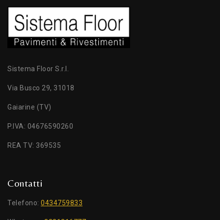
Sistema Floor S.r.l.
Via Busco 29, 31018
Gaiarine (TV)
P.IVA: 04676590260
REA TV: 369535
Contatti
Telefono:
0434759833