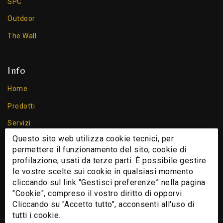
SPC
Outdoor
The Wall
Info
Home
Prodotti
Servizi
Questo sito web utilizza cookie tecnici, per
Chi Siamo
permettere il funzionamento del sito; cookie di
Contatti
profilazione, usati da terze parti. È possibile gestire
le vostre scelte sui cookie in qualsiasi momento
Cookie
cliccando sul link “Gestisci preferenze” nella pagina
Privacy Policy
"Cookie", compreso il vostro diritto di opporvi.
Cliccando su "Accetto tutto", acconsenti all'uso di
tutti i cookie.