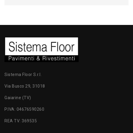
Sistema Floor S.r.l.
Via Busco 29, 31018
Gaiarine (TV)
P.IVA: 04676590260
REA TV: 369535