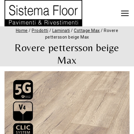
Home
/
Prodotti
/
Laminati
/
Cottage Max
/
Rovere
pettersson beige Max
Rovere pettersson beige
Max