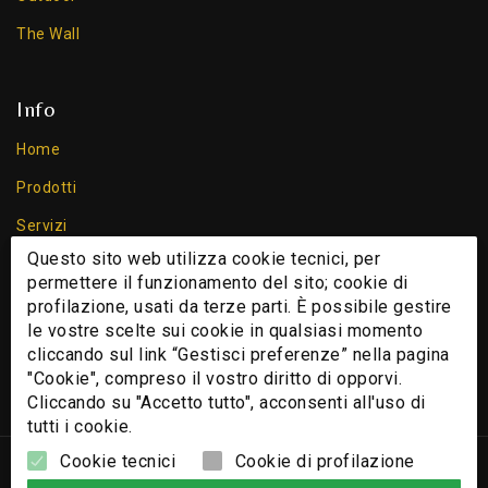
The Wall
Info
Home
Prodotti
Servizi
Questo sito web utilizza cookie tecnici, per
Chi Siamo
permettere il funzionamento del sito; cookie di
Contatti
profilazione, usati da terze parti. È possibile gestire
le vostre scelte sui cookie in qualsiasi momento
Cookie
cliccando sul link “Gestisci preferenze” nella pagina
Privacy Policy
"Cookie", compreso il vostro diritto di opporvi.
Cliccando su "Accetto tutto", acconsenti all'uso di
tutti i cookie.
Cookie tecnici
Cookie di profilazione
© 2026 - Nomi e immagini di sistemi e prodotti che appaiono