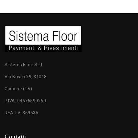
Sistema Floor S.r.l.
Via Busco 29, 31018
Gaiarine (TV)
P.IVA: 04676590260
REA TV: 369535
Contatti