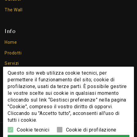
The Wall
Info
Home
Prodotti
Servizi
Questo sito web utilizza cookie tecnici, per
Chi Siamo
permettere il funzionamento del sito; cookie di
Contatti
profilazione, usati da terze parti. È possibile gestire
le vostre scelte sui cookie in qualsiasi momento
Cookie
cliccando sul link “Gestisci preferenze” nella pagina
Privacy Policy
"Cookie", compreso il vostro diritto di opporvi.
Cliccando su "Accetto tutto", acconsenti all'uso di
tutti i cookie.
Cookie tecnici
Cookie di profilazione
© 2026 - Nomi e immagini di sistemi e prodotti che appaiono