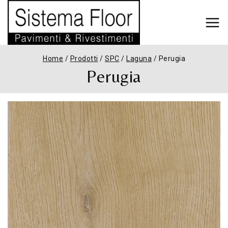
Home
/
Prodotti
/
SPC
/
Laguna
/
Perugia
Perugia