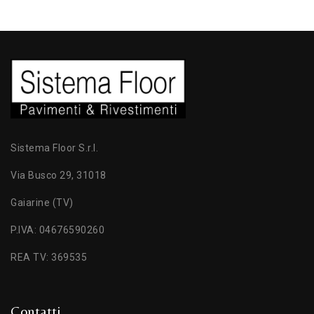
Sistema Floor S.r.l.
Via Busco 29, 31018
Gaiarine (TV)
P.IVA: 04676590260
REA TV: 369535
Contatti