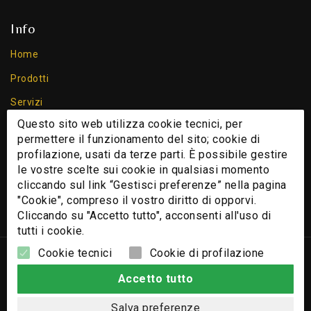
Info
Home
Prodotti
Servizi
Questo sito web utilizza cookie tecnici, per
Chi Siamo
permettere il funzionamento del sito; cookie di
Contatti
profilazione, usati da terze parti. È possibile gestire
le vostre scelte sui cookie in qualsiasi momento
Cookie
cliccando sul link “Gestisci preferenze” nella pagina
Privacy Policy
"Cookie", compreso il vostro diritto di opporvi.
Cliccando su "Accetto tutto", acconsenti all'uso di
tutti i cookie.
Cookie tecnici
Cookie di profilazione
© 2026 - Nomi e immagini di sistemi e prodotti che appaiono
su questo sito sono Copyright e/o Marchi Registrati dei
Accetto tutto
rispettivi produttori.
Salva preferenze