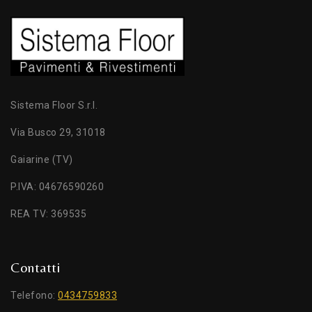
Sistema Floor S.r.l.
Via Busco 29, 31018
Gaiarine (TV)
P.IVA: 04676590260
REA TV: 369535
Contatti
Telefono:
0434759833