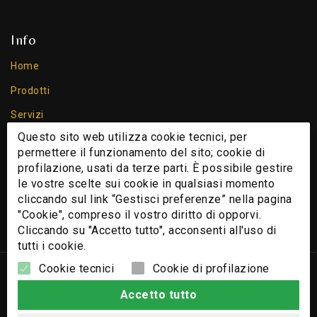
Info
Home
Prodotti
Servizi
Questo sito web utilizza cookie tecnici, per
Chi Siamo
permettere il funzionamento del sito; cookie di
Contatti
profilazione, usati da terze parti. È possibile gestire
le vostre scelte sui cookie in qualsiasi momento
Cookie
cliccando sul link “Gestisci preferenze” nella pagina
Privacy Policy
"Cookie", compreso il vostro diritto di opporvi.
Cliccando su "Accetto tutto", acconsenti all'uso di
tutti i cookie.
Cookie tecnici
Cookie di profilazione
© 2026 - Nomi e immagini di sistemi e prodotti che appaiono
su questo sito sono Copyright e/o Marchi Registrati dei
Accetto tutto
rispettivi produttori.