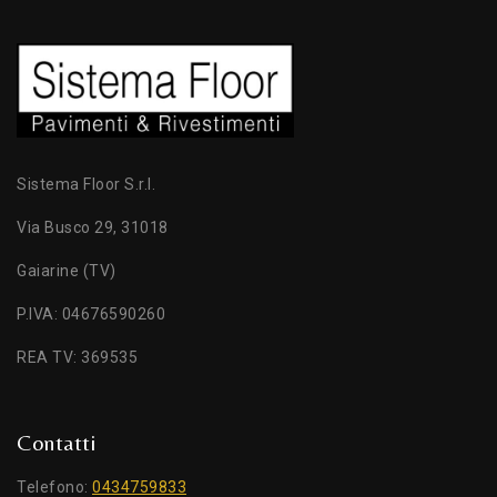
Sistema Floor S.r.l.
Via Busco 29, 31018
Gaiarine (TV)
P.IVA: 04676590260
REA TV: 369535
Contatti
Telefono:
0434759833